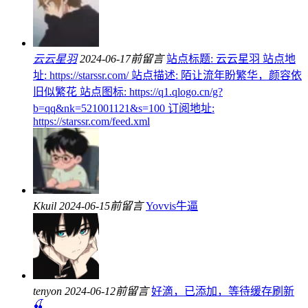
云云星羽
2024-06-17前留言
站点标题: 云云星羽 站点地
址: https://starssr.com/ 站点描述: 陌让流年盼繁华，颜容依
旧似繁花 站点图标: https://q1.qlogo.cn/g?
b=qq&nk=521001121&s=100 订阅地址:
https://starssr.com/feed.xml
Kkuil
2024-06-15前留言
Yovvis牛逼
tenyon
2024-06-12前留言
好滴，已添加，等待缓存刷新
🍒