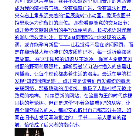
系》闯进这片星辰，我并不知道这个页面素净的网站会
成为我的精神氧气瓶。没有弹窗广告，没有算法推荐，
只有右上角永远亮着的"星辰旋转"小动画，像深夜图书
馆里永远为你留灯的座位。 那些看似随意的交互细节：
点开参考文献时跳出的手写体便利贴、长按术语时浮现
的咖啡渍效果批注、甚至404页面那句"你发现的这黑
洞，或许能孕育新星"——让我觉得不是在访问网页，而
是在翻动某人精心装订的皮质笔记本，每一道折痕都盛
满故事。 在这里囤积的知识从不冰冷。你写古希腊悲剧
时配的野葡萄藤照片，解析费曼学习法时插入的焦黑吐
司插画，让每个理论都裹着生活的温度。最近在导航栏
发现"知识回溯足迹"，点开竟是读者们自发编织的概念
关联网络，那些跳动的连接线，像极了人脑神经元彼此
致意的模样。 持续更新的网站，在流量为王的时代像棵
固执的年轮树。但正是这份"不着急被看见"的从容，让
每个偶然闯入的人，都能安心取出自己那部分共鸣，如
同在旧书店发现写满批注的二手书——前人思考的褶
皱，恰恰成了后来者的指南针。