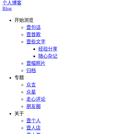
个人博客
Blog
开始浏览
壹句话
壹首歌
壹些文字
经验分享
随心杂记
壹幅照片
归档
专题
众言
众星
走心评论
朋友圈
关于
壹个人
壹人店