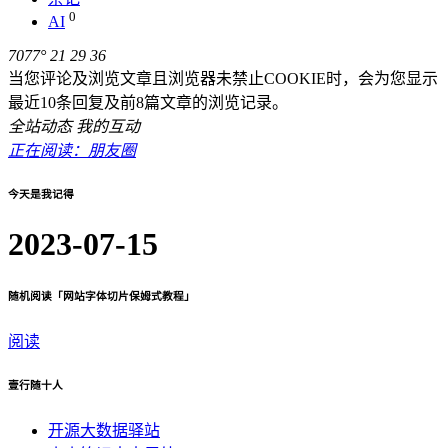
0
AI
7077°
21
29
36
当您评论及浏览文章且浏览器未禁止COOKIE时，会为您显示
最近10条回复及前8篇文章的浏览记录。
全站动态
我的互动
正在阅读：朋友圈
今天是我记得
2023-07-15
随机阅读「网站字体切片保姆式教程」
阅读
壹行随十人
开源大数据驿站