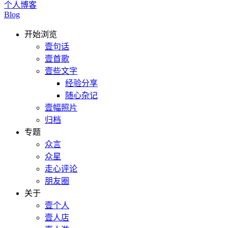
个人博客
Blog
开始浏览
壹句话
壹首歌
壹些文字
经验分享
随心杂记
壹幅照片
归档
专题
众言
众星
走心评论
朋友圈
关于
壹个人
壹人店