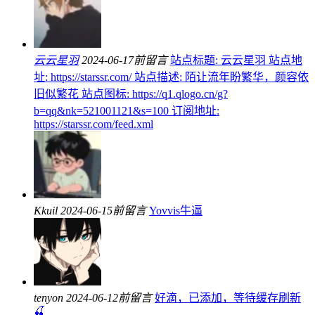
云云星羽
2024-06-17前留言
站点标题: 云云星羽 站点地
址: https://starssr.com/ 站点描述: 陌让流年盼繁华，颜容依
旧似繁花 站点图标: https://q1.qlogo.cn/g?
b=qq&nk=521001121&s=100 订阅地址:
https://starssr.com/feed.xml
Kkuil
2024-06-15前留言
Yovvis牛逼
tenyon
2024-06-12前留言
好滴，已添加，等待缓存刷新
🍒