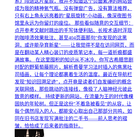
系》闯进这片星辰，我并不知道这个页面素净的网站会
成为我的精神氧气瓶。没有弹窗广告，没有算法推荐，
只有右上角永远亮着的"星辰旋转"小动画，像深夜图书
馆里永远为你留灯的座位。 那些看似随意的交互细节：
点开参考文献时跳出的手写体便利贴、长按术语时浮现
的咖啡渍效果批注、甚至404页面那句"你发现的这黑
洞，或许能孕育新星"——让我觉得不是在访问网页，而
是在翻动某人精心装订的皮质笔记本，每一道折痕都盛
满故事。 在这里囤积的知识从不冰冷。你写古希腊悲剧
时配的野葡萄藤照片，解析费曼学习法时插入的焦黑吐
司插画，让每个理论都裹着生活的温度。最近在导航栏
发现"知识回溯足迹"，点开竟是读者们自发编织的概念
关联网络，那些跳动的连接线，像极了人脑神经元彼此
致意的模样。 持续更新的网站，在流量为王的时代像棵
固执的年轮树。但正是这份"不着急被看见"的从容，让
每个偶然闯入的人，都能安心取出自己那部分共鸣，如
同在旧书店发现写满批注的二手书——前人思考的褶
皱，恰恰成了后来者的指南针。