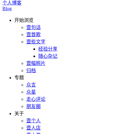
个人博客
Blog
开始浏览
壹句话
壹首歌
壹些文字
经验分享
随心杂记
壹幅照片
归档
专题
众言
众星
走心评论
朋友圈
关于
壹个人
壹人店