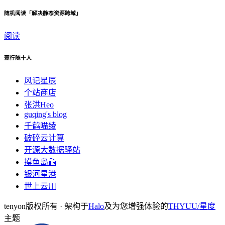
随机阅读「解决静态资源跨域」
阅读
壹行随十人
风记星辰
个站商店
张洪Heo
guqing's blog
千鹤喵绫
破碎云计算
开源大数据驿站
摸鱼岛🎣
银河星港
世上云川
tenyon版权所有 · 架构于
Halo
及为您增强体验的
THYUU/星度
主题