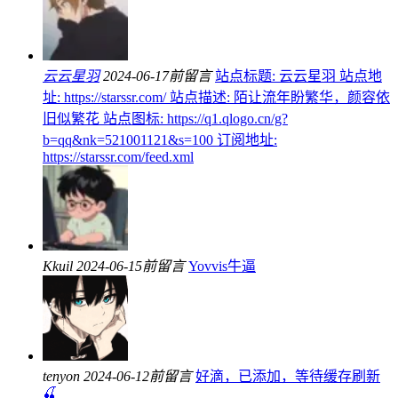
云云星羽
2024-06-17前留言
站点标题: 云云星羽 站点地
址: https://starssr.com/ 站点描述: 陌让流年盼繁华，颜容依
旧似繁花 站点图标: https://q1.qlogo.cn/g?
b=qq&nk=521001121&s=100 订阅地址:
https://starssr.com/feed.xml
Kkuil
2024-06-15前留言
Yovvis牛逼
tenyon
2024-06-12前留言
好滴，已添加，等待缓存刷新
🍒