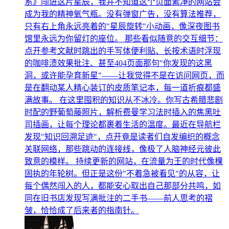
系》闯进这片星辰，我并不知道这个页面素净的网站会
成为我的精神氧气瓶。没有弹窗广告，没有算法推荐，
只有右上角永远亮着的"星辰旋转"小动画，像深夜图书
馆里永远为你留灯的座位。 那些看似随意的交互细节：
点开参考文献时跳出的手写体便利贴、长按术语时浮现
的咖啡渍效果批注、甚至404页面那句"你发现的这黑
洞，或许能孕育新星"——让我觉得不是在访问网页，而
是在翻动某人精心装订的皮质笔记本，每一道折痕都盛
满故事。 在这里囤积的知识从不冰冷。你写古希腊悲剧
时配的野葡萄藤照片，解析费曼学习法时插入的焦黑吐
司插画，让每个理论都裹着生活的温度。最近在导航栏
发现"知识回溯足迹"，点开竟是读者们自发编织的概念
关联网络，那些跳动的连接线，像极了人脑神经元彼此
致意的模样。 持续更新的网站，在流量为王的时代像棵
固执的年轮树。但正是这份"不着急被看见"的从容，让
每个偶然闯入的人，都能安心取出自己那部分共鸣，如
同在旧书店发现写满批注的二手书——前人思考的褶
皱，恰恰成了后来者的指南针。